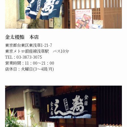
金太楼鮨 本店
東京都台東区東浅草1-21-7
東京メトロ銀座線浅草駅 バス10分
TEL：03-3873-3075
営業時間：11：00～21：00
店休日：火曜日(3～4回/月)